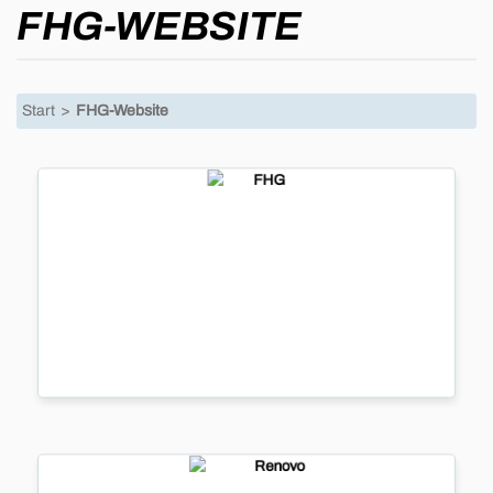
FHG-WEBSITE
Start
>
FHG-Website
FHG
FHG
...
mehr
Renovo