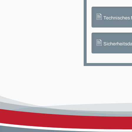
🗎
Technisches 
🗎
Sicherheitsda