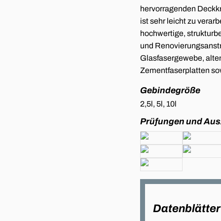
hervorragenden Deckkraf
ist sehr leicht zu verarb
hochwertige, struktur
und Renovierungsanstri
Glasfasergewebe, alten
Zementfaserplatten so
Gebindegröße
2,5l, 5l, 10l
Prüfungen und Au
Datenblätter