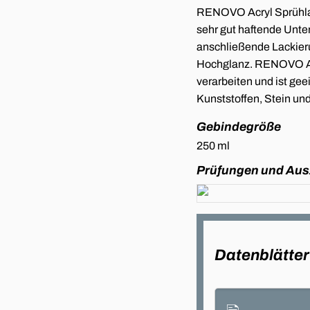
RENOVO Acryl Sprühlac
sehr gut haftende Unte
anschließende Lackier
Hochglanz. RENOVO Acr
verarbeiten und ist gee
Kunststoffen, Stein un
Gebindegröße
250 ml
Prüfungen und Au
Datenblätter