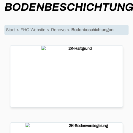
BODENBESCHICHTUN
Start
>
FHG-Website
>
Renovo
>
Bodenbeschichtungen
2K-Haftgrund
2K-
Haftgrund
...
mehr
2K-Bodenversiegelung