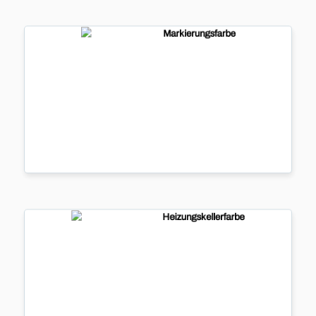
Markierungsfarbe
Markierungs
...
mehr
Heizungskellerfarbe
Heizungske
...
me