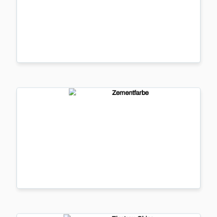
Bodenbeschi
Flüssig Kuns
...
mehr
Zementfarbe
Zementfarbe
...
mehr